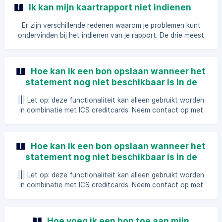
kaartrapporten. Kies een rapport die je wilt bewerken
Ik kan mijn kaartrapport niet indienen
Binnen dit rapport, klik op de extra opties (drie puntjes) e
Er zijn verschillende redenen waarom je problemen kunt
ondervinden bij het indienen van je rapport. De drie meest
voorkomende oorzaken zijn onvolledig ingevulde velden,
openstaande taken en, voor Klippa-bedrijfskaarthouders,
een nog niet afgesloten periode. In de onderstaande
Hoe kan ik een bon opslaan wanneer het
stappen wordt uitgelegd hoe je deze problemen aanpakt en
statement nog niet beschikbaar is in de
oplost, zodat je het rapport met succes kunt indienen.
Klippa Web App?
Foutmelding Alle verplichte velden op rapport niveau
||| Let op: deze functionaliteit kan alleen gebruikt worden
moeten ingevuld worden. Als je een van de volgende fo
in combinatie met ICS creditcards. Neem contact op met
onze sales afdeling als je meer wilt weten of de
mogelijkheden. Zorg dat je met je account bent ingelogd in
de Klippa Web App. Navigeer in het linker menu naar
Hoe kan ik een bon opslaan wanneer het
Opgeslagen bonnen. Klik daarna op Voeg bon toe. Je kunt
statement nog niet beschikbaar is in de
mobiele Klippa App?
||| Let op: deze functionaliteit kan alleen gebruikt worden
in combinatie met ICS creditcards. Neem contact op met
onze sales afdeling als je meer wilt weten of de
mogelijkheden. Open de Klippa app op je smartphone of
tablet en log in. Navigeer in het linker menu naar
Hoe voeg ik een bon toe aan mijn