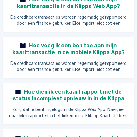
Opgeslagen bonnen. Klik daarna op Maak foto. ![]
kaarttransactie in de Klippa Web App?
(https://storage.crisp.chat/users/helpdesk/website/4cae8d
8acec8440
De creditcardtransacties worden regelmatig geïmporteerd
door een finance gebruiker. Elke import leidt tot een
afzonderlijk kaartrapport. || Als er een nieuw kaartrapport
is toegevoegd, ontvang je een melding die je kunt openen
om direct naar het nieuwe kaartrapport te navigeren. Zorg
Hoe voeg ik een bon toe aan mijn
ervoor dat je bent ingelogd in de Klippa Web App. Navigeer
kaarttransactie in de mobiele Klippa App?
naa
De creditcardtransacties worden regelmatig geïmporteerd
door een finance gebruiker. Elke import leidt tot een
afzonderlijk kaartrapport. || Als er een nieuw kaartrapport
is toegevoegd, ontvang je een melding die je kunt openen
om direct naar het nieuwe kaartrapport te navigeren. Open
Hoe dien ik een kaart rapport met de
de Klippa App op je smartphone of tablet en log in.
status incompleet opnieuw in in de Klippa
Navigeer naar Mijn rapporten in het linkermenu. Klik op
Web App?
Kaart. Je bent nu in het overzicht van kaartrapporten. ![]
Zorg dat je bent ingelogd in de Klippa Web App. Navigeer
(https://storage.crisp.c
naar Mijn rapporten in het linkermenu. Klik op Kaart. Je bent
nu in het overzicht van kaartrapporten. Klik op het rapport
met de status Incompleet. Klik op de transactie met de
status Incompleet. Als er een opmerking is meegegeven,