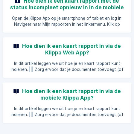
Hoe dien ik een kaart rapport met de
kun je zien waarom de uitgave
status incompleet opnieuw in in de mobiele
Klippa App?
Open de Klippa App op je smartphone of tablet en log in.
Navigeer naar Mijn rapporten in het linkermenu. Klik op
Kaart. Je bent nu in het overzicht van kaartrapporten. Klik
op het rapport met de status Incompleet. Klik op de
transactie met de status Incompleet. Als er een opmer
Hoe dien ik een kaart rapport in via de
Klippa Web App?
In dit artikel leggen we uit hoe je en kaart rapport kunt
indienen. ||| Zorg ervoor dat je documenten toevoegt (of
aangeeft dat het document niet beschikbaar is) aan je
kaarttransacties voordat je het rapport indient. In dit artikel
wordt uitgelegd hoe je documenten toevoegt aan je
Hoe dien ik een kaart rapport in via de
kaarttransacties. Zorg ervoor dat je bent ingelogd in de
mobiele Klippa App?
Klippa Web App. Navigeer
In dit artikel leggen we uit hoe je en kaart rapport kunt
indienen. ||| Zorg ervoor dat je documenten toevoegt (of
aangeeft dat het document niet beschikbaar is) aan je
kaarttransacties voordat je het rapport indient. In dit artikel
wordt uitgelegd hoe je documenten toevoegt aan je