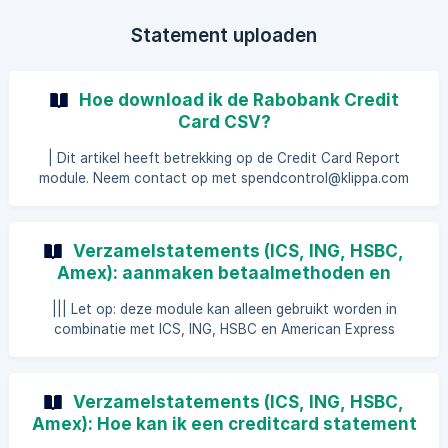
aanpassen. Hieronder worden
Statement uploaden
Hoe download ik de Rabobank Credit
Card CSV?
| Dit artikel heeft betrekking op de Credit Card Report
module. Neem contact op met spendcontrol@klippa.com
als je deze module nog niet gebruikt. Om Rabobank Credit
Card transacties te importeren in Klippa SpendControl dien
je een CSV bestand te downloaden uit je Rabobank
Verzamelstatements (ICS, ING, HSBC,
omgeving, met hierin de verschillende transacties die je wilt
Amex): aanmaken betaalmethoden en
importeren. Open de Rabobank omgeving en klik onder
gebruikers zonder transacties
*Overzicht -> Financieel inzicht *op Transacties
||| Let op: deze module kan alleen gebruikt worden in
downloaden. Selecteer onder *Credit card(s)&#
combinatie met ICS, ING, HSBC en American Express
creditcards. Neem contact op met onze sales afdeling als
je meer wilt weten of de mogelijkheden. Door de functie
Creëer kaartinformatie, geen transacties te gebruiken kun
Verzamelstatements (ICS, ING, HSBC,
je nieuwe betaalmethoden en gebruikers toevoegen zonder
Amex): Hoe kan ik een creditcard statement
hierbij ook transacties te genereren. Zorg dat je met je
uploaden?