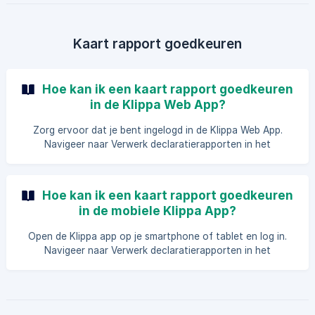
kaarttransacties. Open de Klippa app op je smartphone of
tablet en log in. Navigeer naar Mijn rapporten
Kaart rapport goedkeuren
Hoe kan ik een kaart rapport goedkeuren
in de Klippa Web App?
Zorg ervoor dat je bent ingelogd in de Klippa Web App.
Navigeer naar Verwerk declaratierapporten in het
linkermenu. Klik op Kaart. Je bent nu in jouw To Do van de
kaartrapporten. Klik op het rapport dat je wilt goedkeuren.
Je ziet nu het overzicht van de uitgaven in dit rapport. Klik
Hoe kan ik een kaart rapport goedkeuren
op een van de transacties in het rapport.
in de mobiele Klippa App?
Open de Klippa app op je smartphone of tablet en log in.
Navigeer naar Verwerk declaratierapporten in het
linkermenu. Klik op Kaart. Je bent nu in jouw To Do van de
kaartrapporten. Klik op het rapport dat je wilt goedkeuren.
Je ziet nu het overzicht van de uitgaven in dit rapport. Klik
op een van de transacties in het rapport. Klik op Status