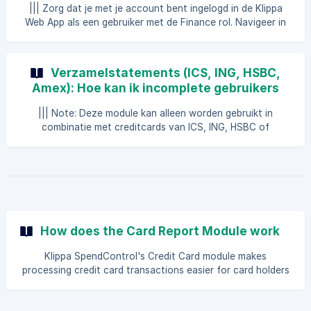
account bent ingelogd in de Klippa Web App als een
||| Zorg dat je met je account bent ingelogd in de Klippa
gebruiker met de **Finance
Web App als een gebruiker met de Finance rol. Navigeer in
het linker menu naar Verwerk declaratierapporten en klik op
Kaart. Klik rechtsboven in het scherm op Transacties
importeren. Vul de administratie in waarop het kaart
Verzamelstatements (ICS, ING, HSBC,
rapport geboekt moet worden. Selectee
Amex): Hoe kan ik incomplete gebruikers
koppelen aan een bestaande Klippa
||| Note: Deze module kan alleen worden gebruikt in
gebruiker?
combinatie met creditcards van ICS, ING, HSBC of
American Express of de Klippa-kaart. Wanneer een nieuw
statement geüpload is wordt er een incomplete gebruiker
aangemaakt. Dit correspondeert met de naam van de
gebruiker op het statement. Om ervoor te zorgen dat elke
Klippa gebruiker zijn/haar eigen transacties ziet is het
belangrijk om de incomplete gebruiker te koppelen aan een
bestaande Klippa gebruiker. Zorg dat je met je account ben
How does the Card Report Module work
Klippa SpendControl's Credit Card module makes
processing credit card transactions easier for card holders
and Finance. ||| The card report module is an additional
module for Klippa SpendControl. Interested? Contact