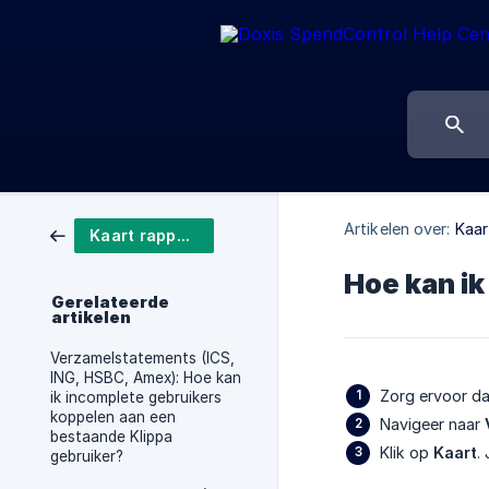
Artikelen over:
Kaar
Kaart rapporten
Hoe kan ik
Gerelateerde
artikelen
Verzamelstatements (ICS,
ING, HSBC, Amex): Hoe kan
Zorg ervoor da
ik incomplete gebruikers
koppelen aan een
Navigeer naar
bestaande Klippa
Klik op
Kaart
.
gebruiker?