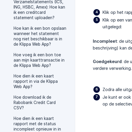
Verzamelstatements (ICS,
ING, HSBC, Amex): Hoe kan
Klik op het rap
ik een creditcard
statement uploaden?
Klik op een va
uitgelegd:
Hoe kan ik een bon opslaan
wanneer het statement
nog niet beschikbaar is in
Incompleet
: de ui
de Klippa Web App?
beschrijving) kan d
Hoe voeg ik een bon toe
aan mijn kaarttransactie in
Goedgekeurd
: de
de Klippa Web App?
verdere verwerking.
Hoe dien ik een kaart
rapport in via de Klippa
Web App?
Zodra alle uit
Je kunt er ook
Hoe download ik de
Rabobank Credit Card
op de selectie
CSV?
Hoe dien ik een kaart
rapport met de status
incompleet opnieuw in in