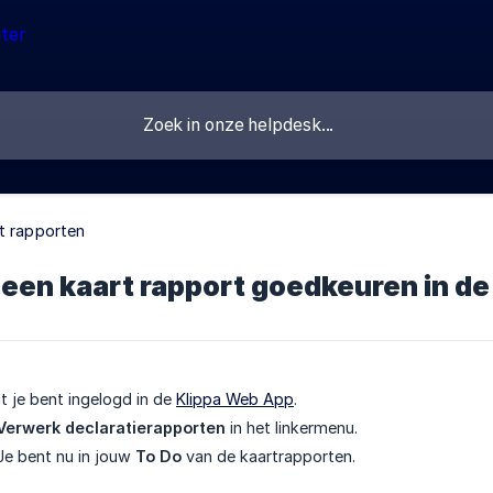
t rapporten
 een kaart rapport goedkeuren in d
t je bent ingelogd in de
Klippa Web App
.
Verwerk declaratierapporten
in het linkermenu.
 Je bent nu in jouw
To Do
van de kaartrapporten.