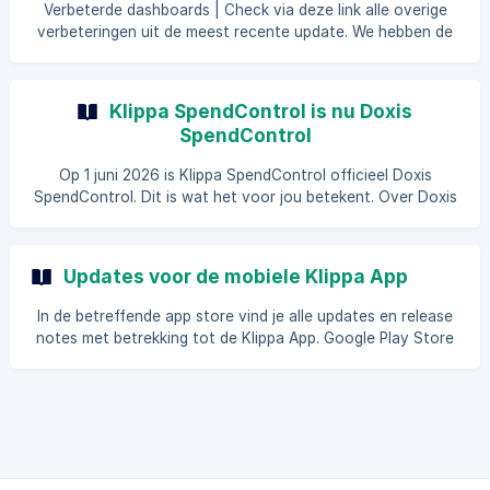
Verbeterde dashboards | Check via deze link alle overige
opnieuw indien
verbeteringen uit de meest recente update. We hebben de
functionaliteit en het design van onze belangrijkste
dashboards verbeterd. De uitrol start op 24 september '24
(v4.0.0). We beginnen met de omgevingen die facturen
Klippa SpendControl is nu Doxis
gebruiken en rollen in de komende weken verder uit naar de
SpendControl
rest van de omgevingen Als je eerder toegang wilt hebben
tot de nieuwe dashboards, laat het ons dan weten doo
Op 1 juni 2026 is Klippa SpendControl officieel Doxis
SpendControl. Dit is wat het voor jou betekent. Over Doxis
Klippa is overgenomen door Doxis, een Europees bedrijf op
het gebied van document- en uitgavenbeheer. Als
onderdeel van die overgang gaan Klippa's producten onder
Updates voor de mobiele Klippa App
het Doxis-merk vallen. Meer informatie over de overname
vind je hier: Klippa is nu Doxis. Wat er verandert De
In de betreffende app store vind je alle updates en release
productnaam: Klippa SpendControl wordt Doxis Spen
notes met betrekking tot de Klippa App. Google Play Store
Apple App Store