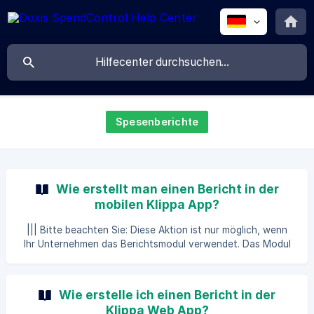
Spesenberichte
Wie erstellt man einen Bericht in der
mobilen Klippa App?
||| Bitte beachten Sie: Diese Aktion ist nur möglich, wenn
Ihr Unternehmen das Berichtsmodul verwendet. Das Modul
für Berichte ist in SpendControl nicht standardmäßig
verfügbar. Wenden Sie sich für weitere Informationen an
Ihren Kundenbetreuer. In SpendControl können Sie
Wie erstelle ich einen Bericht in der
Ausgaben in einem Bericht bündeln. Bündeln Sie alle Ihre
Klippa Web App?