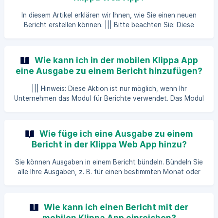
Ausgaben in einem Bericht, z.B. für einen bestimmten
Monat oder für Ihre Geschäftsreise, und reichen Sie Ihren
In diesem Artikel erklären wir Ihnen, wie Sie einen neuen
Bericht ein. Ihr Bericht wird dann als ein Bündel genehmigt
Bericht erstellen können. ||| Bitte beachten Sie: Diese
Aktion ist nur möglich, wenn Ihr Unternehmen das Modul für
Berichte verwendet. Das Modul Berichte ist nicht
standardmäßig in SpendControl verfügbar, kontaktieren Sie
Wie kann ich in der mobilen Klippa App
Ihren Kundenbetreuer für weitere Informationen. In
eine Ausgabe zu einem Bericht hinzufügen?
SpendControl können Sie Ausgaben in einem Bericht
bündeln. Fassen Sie alle Ihre Ausgaben in einem Bericht
||| Hinweis: Diese Aktion ist nur möglich, wenn Ihr
zusammen, z. B. für einen bestimmten Monat oder für Ihre
Unternehmen das Modul für Berichte verwendet. Das Modul
Gesc
für Berichte ist in SpendControl nicht standardmäßig
verfügbar, kontaktieren Sie Ihren Account Manager für
weitere Informationen. In SpendControl können Sie
Wie füge ich eine Ausgabe zu einem
Ausgaben in einem Bericht bündeln. Fassen Sie alle Ihre
Bericht in der Klippa Web App hinzu?
Ausgaben, z.B. für einen bestimmten Monat oder Ihre
Geschäftsreise, in einem Bericht zusammen und reichen Sie
Sie können Ausgaben in einem Bericht bündeln. Bündeln Sie
Ihren Bericht ein. Ihr Bericht wird dann als ein Bündel
alle Ihre Ausgaben, z. B. für einen bestimmten Monat oder
genehmigt u
Ihre Geschäftsreise, in einem Bericht und reichen Sie Ihren
Bericht ein. Ihr Bericht wird dann als ein Bündel genehmigt
und weiterverarbeitet. Vergewissern Sie sich, dass Sie in
Wie kann ich einen Bericht mit der
der Web App angemeldet sind. Navigieren Sie im linken
mobilen Klippa App einreichen?