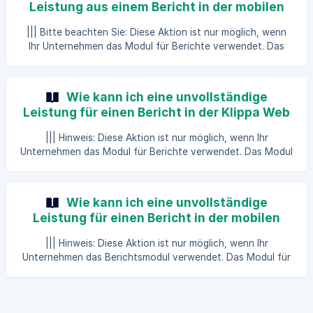
Leistung aus einem Bericht in der mobilen
Ausgaben, z.B. für einen bestimmten Monat oder Ihre
Klippa App aus?
Geschäftsreise, in einem Bericht zusammen und reichen Sie
||| Bitte beachten Sie: Diese Aktion ist nur möglich, wenn
Ihren Bericht ein. Ihr Bericht wird dann als ein Bündel geneh
Ihr Unternehmen das Modul für Berichte verwendet. Das
Modul für Berichte ist in SpendControl nicht standardmäßig
verfügbar, kontaktieren Sie Ihren Account Manager für
weitere Informationen. In SpendControl können Sie
Wie kann ich eine unvollständige
Ausgaben in einem Bericht bündeln. Fassen Sie alle Ihre
Leistung für einen Bericht in der Klippa Web
Ausgaben, z.B. für einen bestimmten Monat oder Ihre
App erneut einreichen?
Geschäftsreise, in einem Bericht zusammen und reichen Sie
||| Hinweis: Diese Aktion ist nur möglich, wenn Ihr
Ihren Bericht ein. Ihr Bericht wird dann als ein Bündel
Unternehmen das Modul für Berichte verwendet. Das Modul
für Berichte ist in SpendControl standardmäßig nicht
verfügbar. Kontaktieren Sie Ihren Kundenbetreuer für
weitere Informationen. In SpendControl können Sie
Wie kann ich eine unvollständige
Ausgaben in einem Bericht bündeln. Fassen Sie alle Ihre
Leistung für einen Bericht in der mobilen
Ausgaben für einen bestimmten Monat oder für Ihre
Klippa App erneut einreichen?
Geschäftsreise in einem Bericht zusammen und reichen Sie
||| Hinweis: Diese Aktion ist nur möglich, wenn Ihr
ihn ein. Ihr Bericht wird dann als ein Bündel bewertet und
Unternehmen das Berichtsmodul verwendet. Das Modul für
verarbeitet.
Berichte ist in SpendControl nicht standardmäßig
verfügbar. Wenden Sie sich für weitere Informationen an
Ihren Kundenbetreuer. In SpendControl können Sie