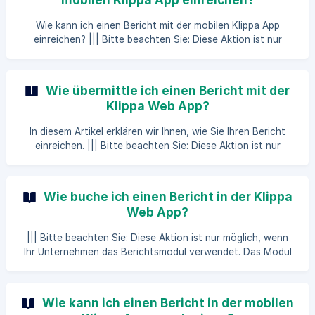
Menü zu Meine Berichte. Klicken Sie auf Out of pocket. Sie
befinden sich nun in der Übersicht der Ausgabenberichte.
Wie kann ich einen Bericht mit der mobilen Klippa App
Wählen
einreichen? ||| Bitte beachten Sie: Diese Aktion ist nur
möglich, wenn Ihr Unternehmen das Modul für Berichte
verwendet. Das Modul Berichte ist in SpendControl nicht
standardmäßig verfügbar, kontaktieren Sie Ihren Account
Wie übermittle ich einen Bericht mit der
Manager für weitere Informationen. In SpendControl
Klippa Web App?
können Sie Ausgaben in einem Bericht bündeln. Fassen Sie
alle Ihre Ausgaben, z.B. für einen bestimmten Monat oder
In diesem Artikel erklären wir Ihnen, wie Sie Ihren Bericht
Ihre Geschäftsreise, in einem Bericht zusammen und reich
einreichen. ||| Bitte beachten Sie: Diese Aktion ist nur
möglich, wenn Ihr Unternehmen das Berichtsmodul
verwendet. Das Berichtsmodul ist in SpendControl nicht
standardmäßig verfügbar, kontaktieren Sie Ihren
Wie buche ich einen Bericht in der Klippa
Kundenbetreuer für weitere Informationen. In SpendControl
Web App?
können Sie Ausgaben in einem Bericht bündeln. Fassen Sie
alle Ihre Ausgaben, z.B. für einen bestimmten Monat oder
||| Bitte beachten Sie: Diese Aktion ist nur möglich, wenn
Ihre Geschäftsreise, in einem Bericht zusammen und reiche
Ihr Unternehmen das Berichtsmodul verwendet. Das Modul
Berichte ist in SpendControl standardmäßig nicht
verfügbar. Kontaktieren Sie Ihren Kundenbetreuer für
weitere Informationen. ||| Bitte beachten Sie: Es können
Wie kann ich einen Bericht in der mobilen
nur Berichte gebucht werden, die vollständig genehmigt