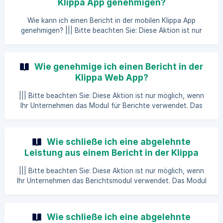
Klippa App genehmigen?
wurden. In SpendControl können Sie Ausgaben in einem
Bericht bündeln. Bündeln Sie alle Ihre Ausgaben für einen
Wie kann ich einen Bericht in der mobilen Klippa App
bestimmten Monat oder für Ihre Geschäftsreise in einem
genehmigen? ||| Bitte beachten Sie: Diese Aktion ist nur
Beri
möglich, wenn Ihr Unternehmen das Modul für Berichte
verwendet. Das Modul für Berichte ist in SpendControl
nicht standardmäßig verfügbar, kontaktieren Sie Ihren
Wie genehmige ich einen Bericht in der
Account Manager für weitere Informationen. In
Klippa Web App?
SpendControl können Sie Ausgaben in einem Bericht
bündeln. Fassen Sie alle Ihre Ausgaben, z.B. für einen
||| Bitte beachten Sie: Diese Aktion ist nur möglich, wenn
bestimmten Monat oder Ihre Geschäftsreise, in einem
Ihr Unternehmen das Modul für Berichte verwendet. Das
Bericht zusammen und
Modul für Berichte ist in SpendControl nicht standardmäßig
verfügbar, kontaktieren Sie Ihren Account Manager für
weitere Informationen. In SpendControl können Sie
Wie schließe ich eine abgelehnte
Ausgaben in einem Bericht bündeln. Fassen Sie alle Ihre
Leistung aus einem Bericht in der Klippa
Ausgaben, z.B. für einen bestimmten Monat oder Ihre
Web App aus?
Geschäftsreise, in einem Bericht zusammen und reichen Sie
||| Bitte beachten Sie: Diese Aktion ist nur möglich, wenn
Ihren Bericht ein. Ihr Bericht wird dann als ein Bündel
Ihr Unternehmen das Berichtsmodul verwendet. Das Modul
für Berichte ist in SpendControl nicht standardmäßig
verfügbar, kontaktieren Sie Ihren Account Manager für
weitere Informationen. In SpendControl können Sie
Wie schließe ich eine abgelehnte
Ausgaben in einem Bericht bündeln. Fassen Sie alle Ihre