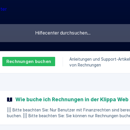
Anleitungen und Support-Artike
Rechnungen buchen
von Rechnungen
Wie buche ich Rechnungen in der Klippa Web
||| Bitte beachten Sie: Nur Benutzer mit Finanzrechten sind bere
buchen. ||| Bitte beachten Sie: Sie können nur Rechnungen buchen, die vollständig genehmigt
worden sind. Vergewissern Sie sich, dass Sie mit Ihrem Konto in der Klippa Web App eingeloggt
sind als Benutzer mit einer Finanzrolle. Klicken Sie im linken M