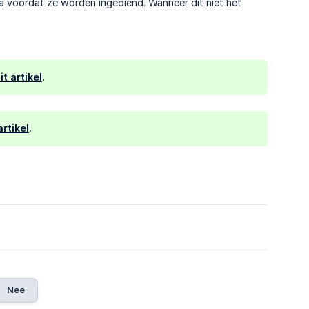
 voordat ze worden ingediend. Wanneer dit niet het
it artikel
.
artikel
.
Nee