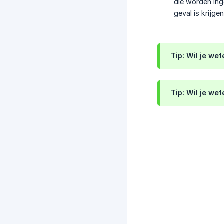
die worden ing
geval is krijg
Tip: Wil je we
Tip: Wil je we