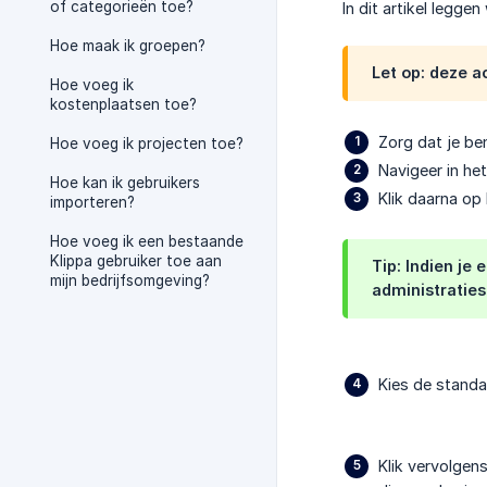
of categorieën toe?
In dit artikel legge
Hoe maak ik groepen?
Let op: deze a
Hoe voeg ik
kostenplaatsen toe?
Zorg dat je be
Hoe voeg ik projecten toe?
Navigeer in he
Hoe kan ik gebruikers
Klik daarna op 
importeren?
Hoe voeg ik een bestaande
Klippa gebruiker toe aan
Tip: Indien je
mijn bedrijfsomgeving?
administraties
Kies de standa
Klik vervolgen