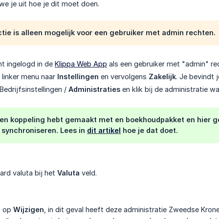
n we je uit hoe je dit moet doen.
ctie is alleen mogelijk voor een gebruiker met admin rechten.
nt ingelogd in de
Klippa Web App
als een gebruiker met "admin" re
t linker menu naar
Instellingen
en vervolgens
Zakelijk
. Je bevindt 
Bedrijfsinstellingen /
Administraties
en klik bij de administratie wa
 een koppeling hebt gemaakt met en boekhoudpakket en hier ge
 synchroniseren. Lees in
dit artikel
hoe je dat doet.
ard valuta bij het
Valuta
veld.
s op
Wijzigen
, in dit geval heeft deze administratie Zweedse Krone