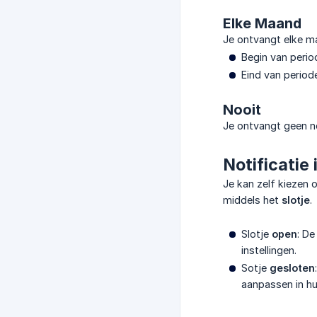
Elke Maand
Je ontvangt elke ma
Begin van perio
Eind van period
Nooit
Je ontvangt geen no
Notificatie 
Je kan zelf kiezen 
middels het
slotje
.
Slotje
open
: De
instellingen.
Sotje
gesloten
aanpassen in hun