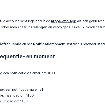
t je account bent ingelogd in de
Klippa Web App
als een gebruiker
t linker menu naar
Instellingen
en vervolgens
Zakelijk
. Scroll naar
tiefrequentie
en het
Notificatiemoment
instellen. Hieronder staa
frequentie- en moment
 een notificatie via email om 11:00.
ek een notificatie via email
ode: maandag om 11:00
: vrijdag om 11:00