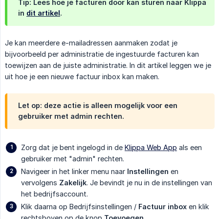
Tip: Lees hoe je facturen door kan sturen naar Klippa
in
dit artikel
.
Je kan meerdere e-mailadressen aanmaken zodat je
bijvoorbeeld per administratie de ingestuurde facturen kan
toewijzen aan de juiste administratie. In dit artikel leggen we je
uit hoe je een nieuwe factuur inbox kan maken.
Let op: deze actie is alleen mogelijk voor een
gebruiker met admin rechten.
Zorg dat je bent ingelogd in de
Klippa Web App
als een
gebruiker met "admin" rechten.
Navigeer in het linker menu naar
Instellingen
en
vervolgens
Zakelijk
. Je bevindt je nu in de instellingen van
het bedrijfsaccount.
Klik daarna op Bedrijfsinstellingen /
Factuur inbox
en klik
rechtsboven op de knop
Toevoegen