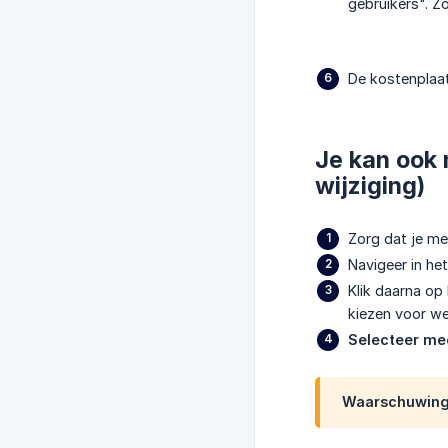
gebruikers". Zo
De kostenplaat
Je kan ook 
wijziging)
Zorg dat je me
Navigeer in he
Klik daarna op 
kiezen voor we
Selecteer me
Waarschuwing: