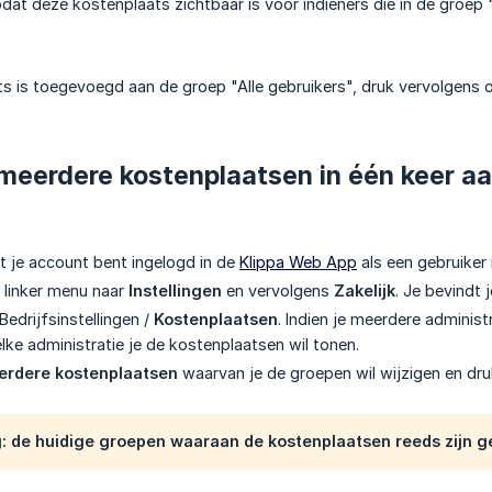
dat deze kostenplaats zichtbaar is voor indieners die in de groep "
s is toegevoegd aan de groep "Alle gebruikers", druk vervolgens
meerdere kostenplaatsen in één keer a
t je account bent ingelogd in de
Klippa Web App
als een gebruiker
t linker menu naar
Instellingen
en vervolgens
Zakelijk
. Je bevindt 
Bedrijfsinstellingen /
Kostenplaatsen
. Indien je meerdere administ
lke administratie je de kostenplaatsen wil tonen.
erdere kostenplaatsen
waarvan je de groepen wil wijzigen en d
 de huidige groepen waaraan de kostenplaatsen reeds zijn g