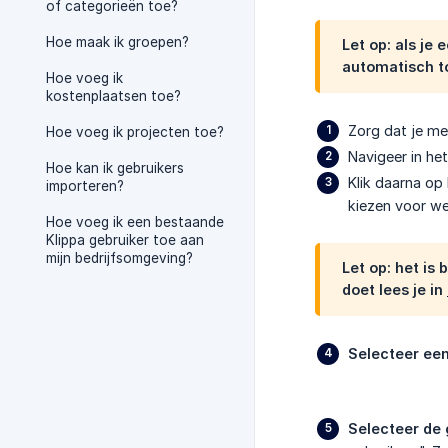
of categorieën toe?
Hoe maak ik groepen?
Let op: als je
automatisch t
Hoe voeg ik
kostenplaatsen toe?
Zorg dat je me
Hoe voeg ik projecten toe?
Navigeer in he
Hoe kan ik gebruikers
Klik daarna op 
importeren?
kiezen voor we
Hoe voeg ik een bestaande
Klippa gebruiker toe aan
mijn bedrijfsomgeving?
Let op: het is 
doet lees je in
Selecteer een
Selecteer de