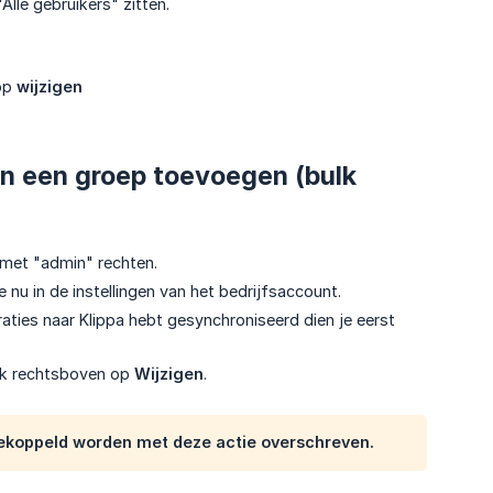
Alle gebruikers" zitten.
 op
wijzigen
an een groep toevoegen (bulk
 met "admin" rechten.
je nu in de instellingen van het bedrijfsaccount.
raties naar Klippa hebt gesynchroniseerd dien je eerst
ruk rechtsboven op
Wijzigen
.
ekoppeld worden met deze actie overschreven.