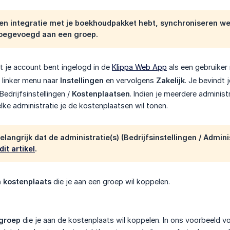
 een integratie met je boekhoudpakket hebt, synchroniseren 
oegevoegd aan een groep.
t je account bent ingelogd in de
Klippa Web App
als een gebruiker
t linker menu naar
Instellingen
en vervolgens
Zakelijk
. Je bevindt 
Bedrijfsinstellingen /
Kostenplaatsen
. Indien je meerdere administ
lke administratie je de kostenplaatsen wil tonen.
belangrijk dat de administratie(s) (Bedrijfsinstellingen /
Admini
dit artikel
.
 kostenplaats
die je aan een groep wil koppelen.
 groep
die je aan de kostenplaats wil koppelen. In ons voorbeeld 