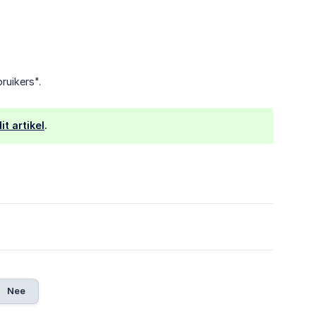
ruikers".
dit artikel
.
Nee