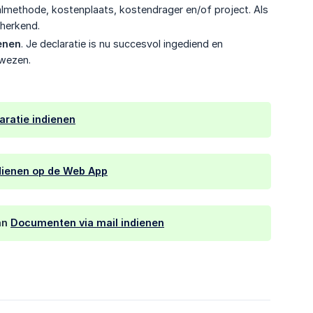
aalmethode, kostenplaats, kostendrager en/of project. Als
 herkend.
enen
. Je declaratie is nu succesvol ingediend en
ewezen.
aratie indienen
dienen op de Web App
an
Documenten via mail indienen