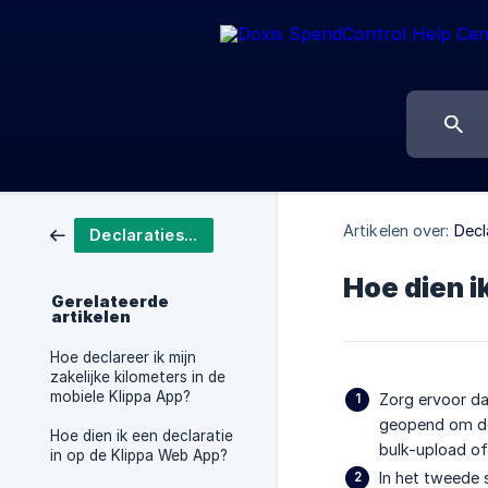
Artikelen over:
Decl
Declaraties indienen
Hoe dien i
Gerelateerde
artikelen
Hoe declareer ik mijn
zakelijke kilometers in de
mobiele Klippa App?
Zorg ervoor da
geopend om de
Hoe dien ik een declaratie
bulk-upload of
in op de Klippa Web App?
In het tweede 