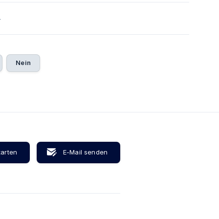
4
Nein
tarten
E-Mail senden