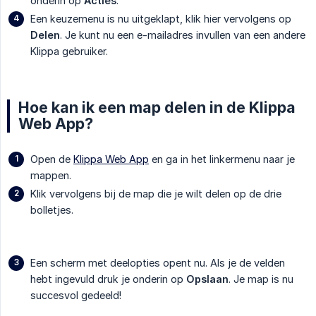
onderin op
Acties
.
Een keuzemenu is nu uitgeklapt, klik hier vervolgens op
Delen
. Je kunt nu een e-mailadres invullen van een andere
Klippa gebruiker.
Hoe kan ik een map delen in de Klippa
Web App?
Open de
Klippa Web App
en ga in het linkermenu naar je
mappen.
Klik vervolgens bij de map die je wilt delen op de drie
bolletjes.
Een scherm met deelopties opent nu. Als je de velden
hebt ingevuld druk je onderin op
Opslaan
. Je map is nu
succesvol gedeeld!