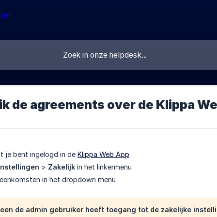
 ik de agreements over de Klippa W
t je bent ingelogd in de
Klippa Web App
Instellingen
>
Zakelijk
in het linkermenu
reenkomsten in het dropdown menu
een de admin gebruiker heeft toegang tot de zakelijke instell